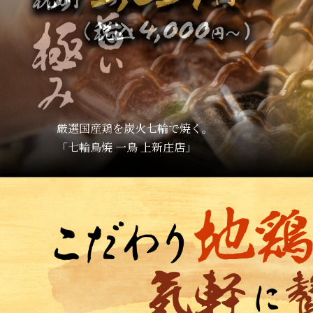
厳選国産鶏を炭火七輪で焼く。
「七輪鳥焼 一鳥 上新庄店」