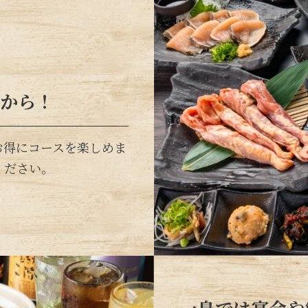
円から！
お得にコースを楽しめま
ください。
一鳥では宴会や