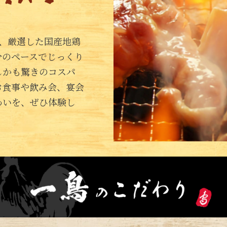
は、厳選した国産地鶏
分のペースでじっくり
しかも驚きのコスパ
お食事や飲み会、宴会
わいを、ぜひ体験し