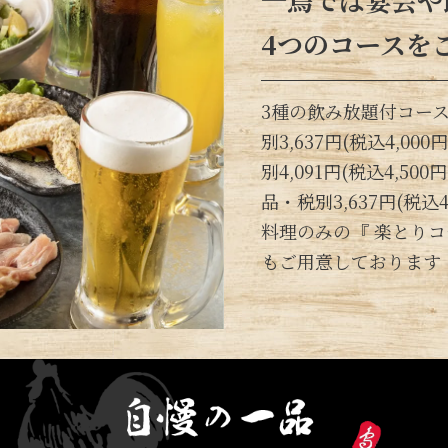
4つのコースを
3種の飲み放題付コース 
別3,637円(税込4,00
別4,091円(税込4,5
品・税別3,637円(税込4
料理のみの『 楽とりコース
もご用意しております