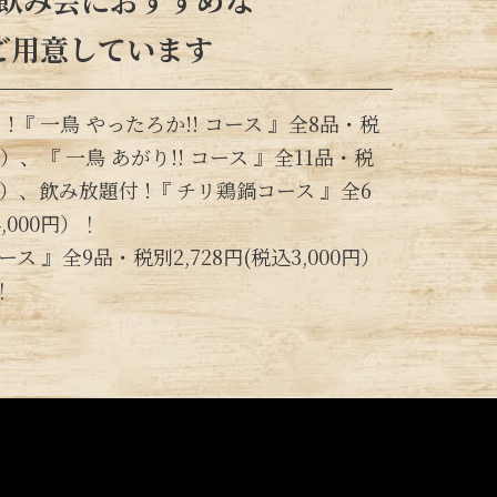
ご用意しています
!『 一鳥 やったろか!! コース 』全8品・税
0円）、『 一鳥 あがり!! コース 』全11品・税
00円）、飲み放題付 !『 チリ鶏鍋コース 』全6
,000円）！
 』全9品・税別2,728円(税込3,000円）
！